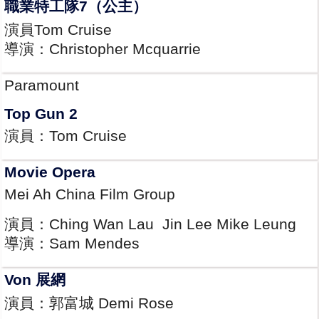
職業特工隊7（公主）
演員Tom Cruise
導演：Christopher Mcquarrie
Paramount
Top Gun 2
演員：Tom Cruise
Movie Opera
Mei Ah China Film Group
演員：Ching Wan Lau Jin Lee Mike Leung
導演：Sam Mendes
Von 展網
演員：郭富城 Demi Rose